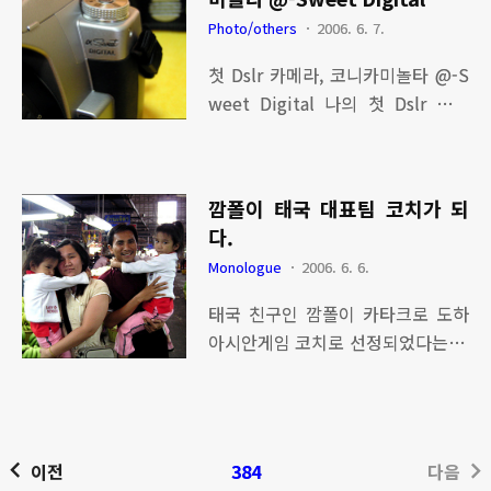
낸 결과라고 생각한다. 사진에 보이
당시 국제대회에서 단 한번의 패배
Photo/others
2006. 6. 7.
는 어린 선수들이 이제는 어엿한 성
없이 은퇴를 한 유일한 선수이다. 나
인이 되가고 있다. 바램이 있다면 과
첫 Dslr 카메라, 코니카미놀타 @-S
와 같은 또래이며 예전에는 가까이
거의 소중했던 추억의 시간들을 감
weet Digital 나의 첫 Dslr 카메
다가설 수도 없었던 위대한 친구였
사하게 생각하는 마음을 갖고 앞으
라... 코니카미놀타 @-Sweet Digit
다. 은퇴 후 개인적인 만남이 많아지
로 살아가는데 있어서 밑거름이 되
al 영원히 함께 할거야 !!! 은색 바디
면서 친구로써 지내다가 이번 기회
었으면 한다.
에 새겨진 멋진 로고의 글씨체가 아
에 한국의 땅을 밝게 된느 기회를 얻
깜폴이 태국 대표팀 코치가 되
주 맘에 속 든다. 이름은 알파 스위트
어 현재 함께 운동을 하고 있다. 한국
다.
디지털 코니카 미놀타의 카메라이
에서의 생활이 한달여 넘어가고 있
Monologue
2006. 6. 6.
다. 코니카 미놀타는 공돌이의 정신
는데 아무탈 없이 지내주어서 고맙
으로 카메라를 만들어오다 결국 경
게 생각한다. 태국이 왜 세계 최강이
태국 친구인 깜폴이 카타크로 도하
영의 어려움으로 소니로 넘어가 다
될 수 밖에 없는 이유와 그들만의 트
아시안게임 코치로 선정되었다는 소
시한번 새롭게 변신하고 있는 중이
레이닝과 그 와 함께한 세팍타크로
식을 들었다. 평소부터 건실하고 자
다. 6백만화소, 손떨림 방지 기능, 고
의 비하인드 스토리등..
신의 선수들을 잘 관리하고 조직에
감도에서 저 노이즈, 다양한 헝그리
충성하는 모습이 보기 좋았는데 이
렌즈 구성과 바디의 완성도등 나를
번 기회에 좋은 자리를 얻어서 기분
이전
384
다음
사로잡기에는 충분한 카메라이다.
이 좋다. 지금 함께 있는 품싹도 미래