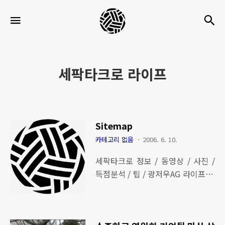
세
검
메뉴
팍
타
크
세팍타크로 라이프
로
라
이
Sitemap
프
카테고리 없음
2006. 6. 10.
세팍타크로 정보 / 동영상 / 사진 /
득점분석 / 팁 / 광저우AG 라이프 여
행_맛집 가족 태국여행 잡학지식 사
진 풍경 / 인물 / 기타 독백 스포츠
명언 영화 발자취 방명록