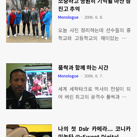
소중하고 영원히 기억될 마산 삼
진고 추억
Monologue
2006. 6. 8.
오늘 사진 정리하는데 선수들의 중
학교와 고등학교의 재미있는 추억
사진을 보게 되었다. 처음 이곳 진동
에 왔을 때는 모든 것이 어수선했고,
한마디로 개판 오분전의 상황이 내
품싹과 함께 하는 시간
눈 앞에서 전개되었다. 하나 둘씩 나
Monologue
2006. 6. 7.
름대로 정비해가면서 선수들이 하나
둘씩 바르게 성장하는 모습들을 보
세계 세팍타크로 역사의 전설이 되
면서 보람을 느끼면서 살아오고 있
어 버린 최고의 공격수 품싹과 함께
다. 이곳에서 전 참가 종목 우승 싹쓸
하는 시간은 나에게 너무나 소중하
이도 하고 전국체전 우승 그리고 국
다. 4월 22일 태국에서 시커먼 한 사
제대회 우승등 많은 쾌거를 이루어
나이를 마중하기 위해 부산 공항에
내었다. 이러한 것들은 순수한 우리
나의 첫 Dslr 카메라... 코니카
나갔다. 그 친구의 이름은 품싹 펌씁
의 모두의 한마음 한뜻으로 이루어
미놀타 @-Sweet Digital
이며 운동 태국 국가대표 선수 활동