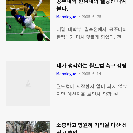
공주대와 한림대의 결승전 다시
데... 등산하고 싶어 몸이 근질 근질
붙다.
하다. 그러나 아직도 구름은 잔득...
윽... 벌써 저녁 식사 시간이네.... 전
Monologue
2006. 6. 26.
화 목소리를 들으니, 품싹은 지금 방
내일 대학부 결승전에서 공주대와
콕에서 꿀같은 휴가를 즐기고 있는
한림대가 다시 맞붙게 되었다. 전 대
것 같다.
회 결승전에서도 같이 결승전에서
싸우게 됐는데 다시 또 붙게 되었다.
재미있겠다. 대학부 패왕의 자리를
내가 생각하는 월드컵 축구 강팀
지키는 것인가? 아니면 복수의 혈전
Monologue
2006. 6. 14.
의 되는 것인가? 결승전은 11시에
시작 된다. 두두둥...
월드컵이 시작한지 얼마 되지 않았
지만 예선저을 보면서 막강 실력을
갖춘 팀을 나열하면, - 브라질 - 강력
한 우승 후보, 개개인의 파워와 기술,
자신감, 경험이 풍부 - 체코 - 네드베
소중하고 영원히 기억될 마산 삼
드의 중심으로 막강한 팀웍과 조직
진고 추억
력 - 이탈리아 - 기본기가 충실하고