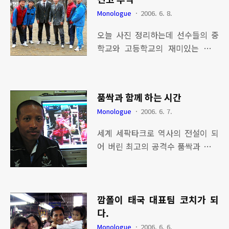
수비와 공격 그리고 축구를 가장 잘
Monologue
2006. 6. 8.
이해하는 개개인의 능력 - 아르헨티
오늘 사진 정리하는데 선수들의 중
나 - 이번에는 뭔가 일을 낼 것 같은
학교와 고등학교의 재미있는 추억
분위기다. 개인 멤버들 움직임과 팀
사진을 보게 되었다. 처음 이곳 진동
웍이 좋다. - 독일 - 홈팀의 이점을
에 왔을 때는 모든 것이 어수선했고,
무시 못한다. 첫 출발 또한 좋다. 스
한마디로 개판 오분전의 상황이 내
웨덴, 네덜란드의 전력도 만만치 않
품싹과 함께 하는 시간
눈 앞에서 전개되었다. 하나 둘씩 나
다. 냉철한 승부의 세계에서 과연 어
Monologue
2006. 6. 7.
름대로 정비해가면서 선수들이 하나
느 팀의 왕좌의 자리에 앉을까 무척
둘씩 바르게 성장하는 모습들을 보
흥분되고, 배울 것이 많은 기회가 바
세계 세팍타크로 역사의 전설이 되
면서 보람을 느끼면서 살아오고 있
로 월드컵이라고 생각된다.
어 버린 최고의 공격수 품싹과 함께
다. 이곳에서 전 참가 종목 우승 싹쓸
하는 시간은 나에게 너무나 소중하
이도 하고 전국체전 우승 그리고 국
다. 4월 22일 태국에서 시커먼 한 사
제대회 우승등 많은 쾌거를 이루어
나이를 마중하기 위해 부산 공항에
내었다. 이러한 것들은 순수한 우리
깜폴이 태국 대표팀 코치가 되
나갔다. 그 친구의 이름은 품싹 펌씁
의 모두의 한마음 한뜻으로 이루어
다.
이며 운동 태국 국가대표 선수 활동
낸 결과라고 생각한다. 사진에 보이
당시 국제대회에서 단 한번의 패배
Monologue
2006. 6. 6.