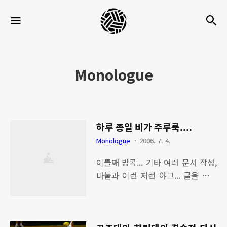
세
검
메뉴
팍
타
크
Monologue
로
라
이
하루 종일 비가 주루룩....
프
Monologue
2006. 7. 4.
이틀째 방콕... 기타 여러 문서 작성,
마눌과 이런 저런 야그... 글을 쓰는
것이 참 어렵다. 말 한마디 한마디에
사람의 감정과 지적 능력이 표현되
기 때문에... 내일은 비가 그쳐야될덴