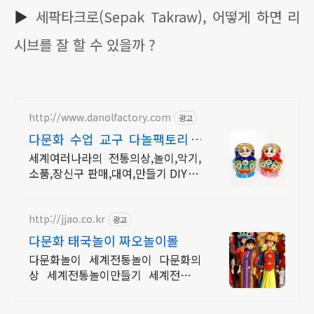
▶
세팍타크로(Sepak Takraw), 어떻게 하면 리
시브를 잘 할 수 있을까 ?
http://www.danolfactory.com
광고
다문화 수업 교구 다놀팩토리 5
만원이상 구매시 무료배송
세계여러나라의 전통의상,놀이,악기,
소품,장신구 판매,대여,만들기 DIY 제
작상품
http://jjao.co.kr
광고
다문화 태국놀이 짜오놀이몰
다문화놀이 세계전통놀이 다문화의
상 세계전통놀이만들기 세계전통의
상 다문화교구