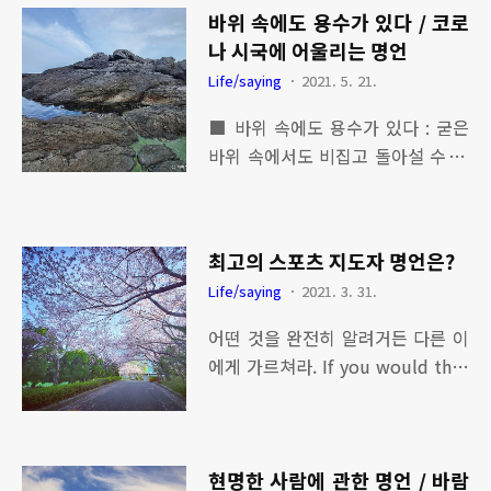
명언 - 사랑 명언 / 고대 로마 공화정
바위 속에도 용수가 있다 / 코로
말기 시인 '호라티우스' - 승리의 여
나 시국에 어울리는 명언
신 '니케' / 날개에 관한 이야기 - 나
Life/saying
2021. 5. 21.
무에서 배우는 지혜와 명언 모음 -
사진으로 보는 산에 관련된 명언 사
■ 바위 속에도 용수가 있다 : 굳은
진으로 보는 산에 관련된 명언 우리
바위 속에서도 비집고 돌아설 수 있
나라 국토 70%가 산으로 둘러 쌓여
는 틈이 있다는 뜻으로, 아무런 방도
있어 대한민국은 축복 받은 땅이라
가 없는 것같이 보이는 경우라도 거
고 생각한다. 왜냐하면 살아가는데
기에는 반드시 어떤 해결책이 있기
있어 성취동기와 활력을 쉽게 찾을
최고의 스포츠 지도자 명언은?
마련임을 비유적으로 이르는 말 최
수 있는 공간이 바로 등산이기 때문
Life/saying
2021. 3. 31.
근 바다 바위 위에서 명상을 하면서
이다. 그래서 sepaktakraw.life
알게 된 명언으로 어떤한 최악의 상
어떤 것을 완전히 알려거든 다른 이
황에서도 자세히 들여다보면 해결책
에게 가르쳐라. If you would thor
이 있고 절대로 포기하지 말자는 의
oughly know anything, teach it
미로 다가왔다. 요즘같이 힘든 코로
to others. - 트리이언 에드워즈(Tr
나19시기에 딱 공감되는 명언이라
yon Edwards) : 미국의 신학자 트
생각한다. [관련글] ▶ 최고의 스포
현명한 사람에 관한 명언 / 바람
리이언 에드워즈이 명언을 실천하기