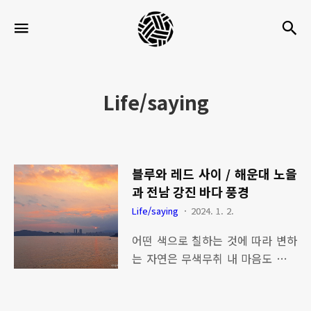
세
검
메뉴
팍
타
크
Life/saying
로
라
이
블루와 레드 사이 / 해운대 노을
프
과 전남 강진 바다 풍경
Life/saying
2024. 1. 2.
어떤 색으로 칠하는 것에 따라 변하
는 자연은 무색무취 내 마음도 따라
가네... [관련글] - 바위 속에도 용수
가 있다 / 코로나 시국에 어울리는