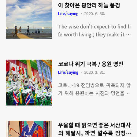
츠 지도자 명언은? ▶ 사진으로 보
이 찾아온 광안리 하늘 풍경
쉬운 일이 아니다. 손오공과 부처님
는 세팍타크로 라이프 ▶ 사랑 명언
의 관계에서 손오공이 부처님 단계
Life/saying
2020. 6. 30.
/ 고대 로마 공화정 말기 시인 '호라
에 오르지 못하고 인간계에서 그 이
티우스' ▶ 나의 세팍타크로 인생 명
The wise don't expect to find li
상의 반열에 오르지 못하는 이유가
언 / 현수막 제작 문구 ▶ 아인슈타
fe worth living ; they make it th
명언에 담겨 있다. 궁극의 이치에 이
인 명언 중 가장 와 닿는 명언!
at way. 현명한 사람은 인생이 살아
르기 위해서는 자신의 모든 것을 다
갈 가치가 있다고 기대하지 않는다.
른이에게 가르쳐 자신보다 더 훌륭
단지 그렇게 되도록 만들 뿐이다.
한 사람을 키우는 것이다. 아주 간단
코로나 위기 극복 / 응원 명언
[관련글] ▶ 코로나 위기 극복 / 응원
한 진리이면서 실천하기 가장 어려
Life/saying
2020. 3. 31.
명언 ▶ 앤서니 로빈슨의 명언, 결심
운 의미가 담겨 있는 말이다. [관련
의 순간이 바로... ▶ 샤넬 창립자 '코
글] ▶ 대한민국 체육 현황과 미래를
코로나-19 전염병으로 위축되지 않
코샤넬', 얼굴에 관한 명언 ▶ 괴테
알 수 있는 '체육백서' / 체육행정 및
기 위해 응원하는 사진과 명언을 소
의 명언, 용기 속에 모두 숨어 있다!
경영자 준비 필독서 ▶ 나의 세팍타
환했다. 힘찬 함성 소리에 코로나-1
괴테의 명언, 용기 속에 모두 숨어 있
크..
9를 무찔러서 대한민국의 위상을 보
다! 꿈을 품고 뭔가 할 수 있다면 그
여줄 것으로 믿어 의심치 않는다. 대
것을 시작하라! 새로운 일을 시작하
우울할 때 읽으면 좋은 서산대사
한민국 파이팅~ "모든 단점은 장점
는 용기 속에 당신의 천재성과 능력
의 해탈시, 까면 깔수록 엄청난
이 될 수 있다". Defect can be Mer