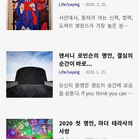
과 기적이 모두 숨어있다. 부산에서
서산대사의 매력
it - 라오넬 메시- [관련글] ▶ 생텍
Life/saying
2020. 2. 25.
삼락공원만큼 시원한 곳은 없는 것
쥐페리의 명언,차이에 집착하지 말
같다. 봄이 오는 길 sepaktakraw.lif
서산대사, 필자가 아는 신력, 법력,
라! ▶ 아리스토텔레스 명언, 누군가
e
도력의 밸런스가 가장 높은 분으로
를 사랑한다는 것은? ▶ 앤서니 로
필자가 존경하는 분 중 한 분이다. 김
빈슨의 명언, 결심의 순간이 바로...
구선생님이 서산대사의 오도송을 항
▶ 법정스님 명언, 친구를 통해 삶의
상 읽으면서 마음을 잡았고, 사명대
바탕을 가꾸라 ▶ 아인슈타인 명언
앤서니 로빈슨의 명언, 결심의
사와 도술 시합을 했다는 구전등 이
중 가장 와 닿는 명언! 아인슈타인
순간이 바로...
외 임진왜란 당시 나라를 구하기 위
명언 중 가장 와 닿는 명언! 역사상
Life/saying
2020. 1. 21.
해 몸소 행동을 보여주는 분이다. 무
가장 똑똑한 과학자인 아인슈타인은
엇보다 서산대사의 매력은 우주 만
수 많은 업적을 남겼다. 그의 이론 중
당신의 운명은 결심의 순간에 모습
물의 이치를 탐구하고 그것을 바탕
상대성 이론은 빛을 빼고는 모든 시
을 갖춘다. If you think you can or
으로 우리나라를 이롭게하기 위해
공간 운동이 상대적으..
if you think you can't either wa
일생을 사신 분이기 때문이다. 서산
y you are right. - 앤서니 로빈슨(A
대사를 알게 되면서 천부경(天符經)
nthony Rovvins)- [추천 관련글] ▶
이란 경전을 새롭게 탐구하게 된다.
2020 첫 명언, 마더 테라사의
아인슈타인 명언 중 가장 와 닿는 명
천부경은 우주창조의 이치를 81자
사랑
언! ▶ 촉촉히 비내리는 날, 술 명언
로 풀이한 진경으로 1에서 10까지의