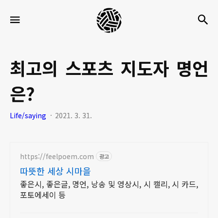
세
검
메뉴
팍
타
크
최고의 스포츠 지도자 명언
로
은?
라
이
Life/saying
2021. 3. 31.
프
https://feelpoem.com
광고
따뜻한 세상 시마을
좋은시, 좋은글, 명언, 낭송 및 영상시, 시 캘리, 시 카드,
포토에세이 등