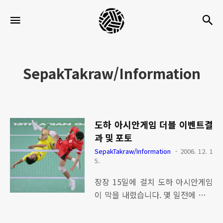
세
검
메뉴
팍
타
크
SepakTakraw/Information
로
라
이
도하 아시안게임 더블 이벤트결
프
과 및 포토
SepakTakraw/Information
2006. 12. 1
5.
장장 15일에 걸치 도하 아시안게임
이 막을 내렸습니다. 몇 일전에 끝난
더블 이벤트에서는 여자 태국팀이
다시 한번 베트남에게 일격을 당해