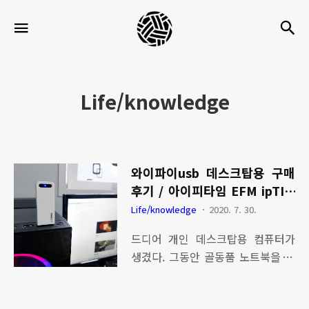
세
검
메뉴
팍
타
크
Life/knowledge
로
라
이
와이파이usb 데스크탑용 구매
프
후기 / 아이피타임 EFM ipTIM
E A3000U
Life/knowledge
2020. 7. 30.
드디어 개인 데스크탑용 컴퓨터가
생겼다. 그동안 골동품 노트북을 사
용하다가 데스크탑 컴퓨터를 사용하
니 신세계이다. 아이들 방에는 게임