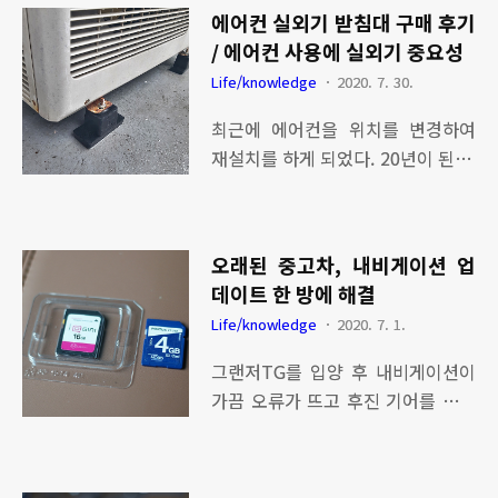
용 수준의 높은 사양 컴퓨터에 기가
에어컨 실외기 받침대 구매 후기
인터넷 랜선이 꽂혀 있어 항상 부러
/ 에어컨 사용에 실외기 중요성
웠다. 이제는 부러워할 필요가 없게
Life/knowledge
2020. 7. 30.
되었다. 본체는 사무용 사양이면 충
분했고 사진 찍는 것을 좋아해서 모
최근에 에어컨을 위치를 변경하여
니터는 엘지 24인치 LED MP55HQ
재설치를 하게 되었다. 20년이 된 에
를 당근 마켓에서 구매했다. 문제는
어컨이지만 아직도 시원하게 잘 나
인터넷 연결을 어떻게 할까 고민하
오고 있어 감사하게 생각하고 있다.
다가 와이파이 usb가 떠올랐다. 사
에어컨 설치 기사가 하는 말, 실외기
실 속도면에서 와이파이 usb를 망설
오래된 중고차, 내비게이션 업
역할이 에어컨 사용하는데 큰 역할
였는데 상품 검색 결과 아이피타임
데이트 한 방에 해결
을 한다고 한다. 실외기 위치에 따라
EFM ipTIME A3000U 제품이 최고
Life/knowledge
2020. 7. 1.
시원한 에어컨 바람의 세기와 순환
로 좋아 보였다. 집안에서 와이파이
이 잘 되고 오래 사용할 수 있다고 한
그랜저TG를 입양 후 내비게이션이
존이 형성되었기에 아이피타임 EFM
다. 에어컨과 실외기 거리는 최소 5
가끔 오류가 뜨고 후진 기어를 넣으
ipTIME A3000U이 제 기능을 발휘
미터 이상 되어야 냉매 가스가 순환
면 후방 카메라가 늦게 뜨는 경우가
할까 고민은 본체에 꼽는 순간 사라
하는데 좋고, 실내보다 통풍이 잘 되
종종 발생하였다. 원인을 찾기 위해
졌다...
는 서늘한 곳이 실외기가 잘 돌아갈
설정으로 들어가서 내비게이션 제품