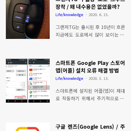
산광역시는 부산을 찾는 국·내외 관
있고 가격대별로 hud 기능도 다양
장착 / 왜 내수용은 없었을까?
광객이 부산을 추억하고, 도시이미
하게 구현이 가능하게 되었다. 최근
Life/knowledge
2020. 6. 15.
지를 쉽게 연상할 수 있게 하기 위하
그랜저tg에 오토 크루즈를 장착하였
여, 대표 관광지 5곳을 선정하여 이
그랜저TG는 출시된 후 10년이 흐른
고 hud를 설치한 이후부터는 전방
미지를 개발하였다. 본 이미지는 다
지금에도 도로에서 많이 보이는 차
을 주시하면서 오토 크루즈 기능으
운로드 후 무상으로 사용 가능하다.
종 중 하나이다. 그 당시 오토 크루즈
로 손가락으로 속도를 조절하면서
▲ 부산대표 이미지 jpg 파일 다운
컨트롤이 있는 자동차는 운전자에게
편하고 안전..
로드 ▲ 부산대표이미지 ai 파일 다
신세계였다. 지금 출시되는 자동차
운로드 본 이미지에 대한 저작권은
스마트폰 Google Play 스토어
는 스마트 크루즈 컨트롤 기능이 있
부산광역시청에 있다. 2016년도에
앱(어플) 설치 오류 해결 방법
어 운전하는데 정말로 편해졌다. 해
배포되어 부산을 사랑하는 한 사람
Life/knowledge
2020. 5. 13.
외로 수출되는 그랜저TG는 핸들에
으로 이런 이미지들이 많이 제작되
오토 크루즈 기능이 장착되었고 내
스마트폰에 설치된 어플(앱)이 제대
어 sns, 스마트폰 바탕화면등 많이
수용은 오토 크루즈 기능 없이 출시
로 작동하기 위해서 주기적으로 업
활용하면 할 수록 부산의 이미지는
되었다. 그런데 내수용 그랜저TG에
데이트를 하게 된다. 어느 순간 플레
더욱 높아질 것이다. 시간이 흘렀는
도 오토 크루즈 기능이 가능한 프로
이 스토어에서 업데이트를 하는데
데 이번에 다양한 이미..
그램이 있다고 하여 많은 분들이 EC
업데이트가 되지 않고 그대로 설치
U 오토 크루즈 활성화하는 시공을
구글 렌즈(Google Lens) / 주
중이라 메세지만 보인다. 이문제를