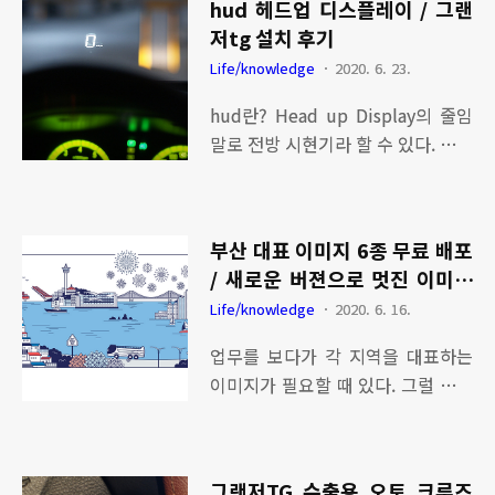
수 있는 좋은 환경이라고 한다. 실외
hud 헤드업 디스플레이 / 그랜
명과 업데이트된 상태를 확인한 결
기 성능이 에어컨 성능을 좌우한다
저tg 설치 후기
과 2017년 이후 업데이트가 멈춰 있
고 볼 수 있다. 과거 에어컨 실외기
Life/knowledge
2020. 6. 23.
었고 메모리카드 용량이 거의 꽉 차
받침대는 쿠팡에서 제일 저렴한 것
있었다. 내비게이션 업데이트를 하
hud란? Head up Display의 줄임
으로 구매하였다. 재품은 고무로 되
기 위해서 알아본 결과 현대자동차
말로 전방 시현기라 할 수 있다. 항공
어 있었고 개봉하자마자 고무 냄새
내비게이션 업데이트 사이트를 들어
기에 최초로 적용되어 항공 조종할
가 강하게 났다. 생각보다 야무친 모
가서 시도해봤으나 제품 시리얼번호
때 속도계, 고도계등 아날로그 계기
습에 든든해보였다..
를 알아야 가능했다. 하지만 제품 시
판의 숫자를 유치창에 표시가 되어
리얼 번호는 장치 뒤면에 적혀 있어
부산 대표 이미지 6종 무료 배포
조종에 편리함에 있다. 항공기에 적
어떻게 알 수 있는 방법이 없다. 내비
/ 새로운 버젼으로 멋진 이미지
용된 hud는 자동차에도 적용되어
게이션 시리얼번호를 알면 프로그램
부탁드립니다.
Life/knowledge
2020. 6. 16.
고급 승용차에는 옵션으로 장착되어
을 통해 쉽게 업그레이드 가능한데
출시되어 인기 높은 아이템 중 하나
업무를 보다가 각 지역을 대표하는
난감하게 되었다. 야속한 것은 폰터
가 되었다. 자동차 hud를 선택하는
이미지가 필요할 때 있다. 그럴 때마
스 K7-200 내비게이션 설정 화면에
가장 큰 이유는 시선을 아래로 향하
다 유료 이미지를 구입하여 사용하
서 왜 제품 시리얼 번호를 확인할 수
지 않고 전방 주시를 하면서 속도를
게 되는데 부산을 대표하는 관광 이
없게 되었는가이다. 제..
쉽게 확인하면서 안전운전하기 위함
미지 무료 버전이 있어 소개한다. 부
이다. 시중에 hud 제품이 많이 나와
그랜저TG 수출용 오토 크루즈