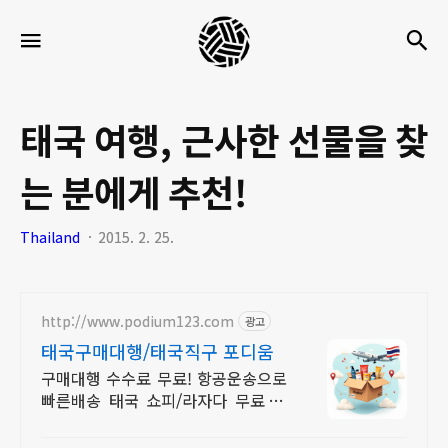
세
검
메뉴
팍
타
크
태국 여행, 근사한 선물을 찾
로
는 분에게 추천!
라
이
Thailand
2015. 2. 25.
프
http://www.podium123.com
광고
태국구매대행/태국직구 포디움
구매대행 수수료 무료! 항공운송으로
빠른배송 태국 쇼피/라자다 무료 구
매대행서비스 포디움으로 합리적인
태국직구 시작하세요!