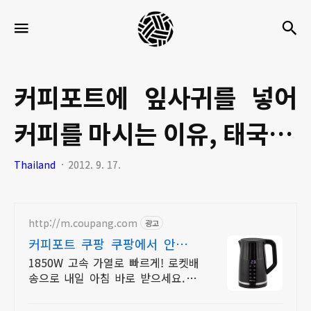
세
검
메뉴
팍
타
크
커피포트에 잎사귀를 넣어
로
커피를 마시는 이유, 태국 문
라
이
화탐방
Thailand
2012. 9. 17.
프
http://m.coupang.com
광고
커피포트 쿠팡 쿠팡에서 안심구
매
1850W 고속 가열로 빠르게! 로켓배
송으로 내일 아침 바로 받으세요. 차
통 분리형 멀티 티포트! 보온 기능으
로 따뜻하게 즐기는 티타임.