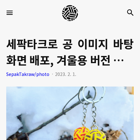
세
검
메뉴
팍
타
크
세팍타크로 공 이미지 바탕
로
화면 배포, 겨울용 버전 이뻐
라
이
요~
SepakTakraw/photo
2023. 2. 1.
프