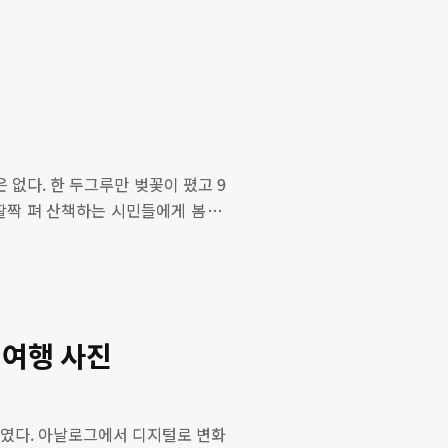
 자태, 고결한 여인의 향기가 느껴진
언빌리블, 한그루 매실나무에 두 색깔
 색깔의 매화꽃이 피다(홍매화, 백매
화와 하얀 백매화가 함께 ..
 없다. 한 두그루만 벚꽃이 폈고 9
활짝 펴 산책하는 시민들에게 봄 기
다. 그럼 이곳은 벚꽃으로 가로수가
꽃 마실 풍경 부산 온천천 벚꽃 마실
벚꽃 구경을 다녀왔다. 온천천을 중
 부분적으로 벚꽃이 폈어 약간 아쉬
이 편안해져요~ ▶ 후지필름..
 여행 사진
때였다. 아날로그에서 디지털로 변화