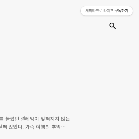
세팍타크로 라이프
구독하기
검색
터를 눌렀던 설레임이 잊혀지지 않는
덮혀 있었다. 가족 여행의 추억들은
 몰고 온 산수유 마을 풍경 ▶ 만개