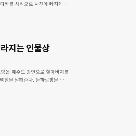
 디카를 시작으로 사진에 빠지게 되
 카메라의 성능을 누구보다 잘 파악
를 사용하면서 원하는 결과물을 얻게
촬영한 사진이다. 무더운 날씨인 말
 시원하게 느껴지는 것이 아니러니
뜨거운 물을 시원하게 느끼는 감정을
 돌하르방 양 손의 위치에 따라 달라지는 인물상
르방은 제주도 방언으로 할아버지를
 역할을 말해준다. 돌하르방을 자세
의 종류는 손의 위치에 따라 상징하
인(文人), 왼손이 오른손보다 위에
 돌하르방은 평민 또는 근래에 만들
 기원설과 남방 기원설 그리고 한반
은 석상과 고대 인물들이 있는 것을