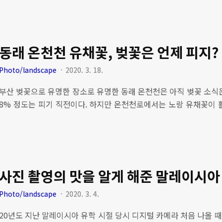
한 절정의 매화꽃 풍경 ▶ 불국사에 찾아 온 봄 소풍 풍경 ▶ 매화꽃
다. ▶ 형형색색 시골 농촌 봄 길 풍경, 아이들은 역시 달랐다. ▶ 
의 매화꽃이 피다(홍매화, 백매화) 언빌리블, 한그루 매실나무에 두
화) 봄의 전령사인 매화꽃이 제주 아버님 농장에 폈다. 붉은 빛의 홍매
동래 온천천 유채꽃, 벚꽃은 언제 피지?
Photo/landscape
2020. 3. 18.
부산 벚꽃으로 유명한 장소로 유명한 동래 온천천은 아직 벚꽃 소식은
8% 정도는 피기 직전이다. 하지만 온천천로에서는 노랑 유채꽃이 
운을 주고 있다. 다음주에는 동래 온천천에 벚꽃이 필 것처럼 보인
뒤덥혀 아름다운 봄 풍경이 될 것이다. [관련글] ▶ 부산 온천천 벚
풍경 어제 점심시간에 잠시 회사 앞에 있는 부산에서 유명한 온천천 
심으로 양 편 가로수로 벚꽃이 피었는데 완전히 개화를 하지 않았다.
움이 남았.. sepaktakraw.life ▶ 무료 바탕화면 이미지 배포, 눈
사진 촬영의 맛을 알게 해준 말레이시아
Photo/landscape
2020. 3. 4.
20년도 지난 말레이시아 유학 시절 당시 디지털 카메라 처음 나올 