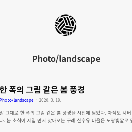
세
팍
타
크
Photo/landscape
로
라
한 폭의 그림 같은 봄 풍경
이
프
Photo/landscape
2020. 3. 19.
말 그대로 한 폭의 그림 같은 봄 풍경을 사진에 담았다. 아직도 셔
다. 봄 소식이 제일 먼저 찾아오는 구례 산수유 마을은 노랑빛깔로 
하나씩 과거 속으로 사라지고 사진들만 남게 된다. [관련글] ▶ 봄이