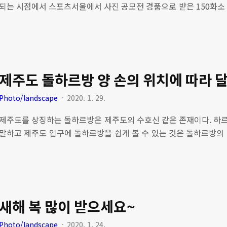
되는 시점에서 스포츠서울에서 사진 공모전 경품으로 받은 150화소
었다. 사진을 잘 찍기 위해서는 누구보다 많이 찍고, 찍는 과정에서
하는 것이 중요하다. 그 후 자신만의 프레임에 자유자재로 카메라
되게 된다. 위 사진은 말레이시아 유학시절 야외 노천탕에서 몰카로 
레이시아에서 뜨꺼운 온천물로 물바가지를 쏟아붇는 장면이 너무나
하게 끔한다. 더운 나라에서 더구나 이슬람 국가에서 노천탕에서 
제주도
담은 이 사진으로 사진의..
Photo/landscape
2020. 1. 29.
제주도를 상징하는 돌하르방은 제주도의 수호신 같은 존재이다. 하
말하고 제주도 입구에 돌하르방을 쉽게 볼 수 있는 것은 돌하르방의
히 보면 양손의 위치가 제각기 다르다는 것을 알 수 있다. 돌하르방
는 인물이 달라지는데, 오른손이 왼손보다 위에 있는 돌하르방은 문
놓여진 돌하르방은 무인(武人)을 상징한다. 양손이 수평으로 놓인
어진 것으로 알려지고 있다. 돌하르방의 유래는 여러 설이 있고 북방
도 유래설, 자체 유래설등이 있다. 세계 여러나라에서 돌하르방과 같
새해 복 많이 받으세요~
보면 오래전 세계판..
Photo/landscape
2020. 1. 24.