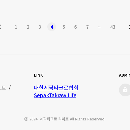
마을, 더 기대되는 부산 여행 명소! ▶ 추위도 사랑 앞에서는 당할 수
를 볼 수 있는 부산 이기대 풍경 ▶ 부산 광안리해수욕장 풍경은 ..
이
1
2
3
4
5
6
7
···
43
전
LINK
ADMI
admi
 / 
대한세팍타크로협회
SepakTakraw Life
ⓒ 2024. 세팍타크로 라이프 All Rights Reserved.