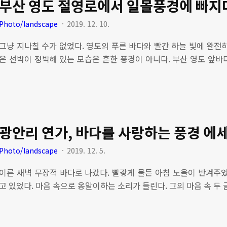
부산 영도 절영로에서 일몰풍경에 빠지
지금은 사그렇지만 훗날 엘시티에 담긴 사연들이 나오지 않을까 생각한
대 마린시티 풍경 감상, 요트 투어가 진리! ▶ 해운대 파노라마 풍경,
Photo/landscape
2019. 12. 10.
면..
그냥 지나칠 수가 없었다. 영도의 푸른 바다와 빨간 하늘 빛에 완전
은 선박이 정박해 있는 모습은 흔한 풍경이 아니다. 부산 영도 앞바
을 만난 것은 행운이었다. [추천관련글] ▶ 숨겨진 부산 영도 벚꽃 길
맛집, 가격과 맛 중독각! ▶ 부산 송도 볼레길, 해안 절경을 감상할 
해무 춤추는 듯한 풍경 신기, 갤럭시a5 타임랩스 동영상 ▶ 태종대 수
산 영도 태종대 여행, 수국꽃이 만발~ ▶ 아름다운 영도 일몰과 해
어울어진 부산항대교 야경 코발트 바다 빛과 어울어진 부산항대교 야
광안리 연가, 바다를 사랑하는 풍경 에
Photo/landscape
2019. 12. 5.
이른 새벽 무장적 바다로 나갔다. 빨갛게 물든 아침 노을이 반겨주었
고 있었다. 마음 속으로 옹알이하는 소리가 들린다. 그의 마음 속 두 
해주는 광안리 바다는 그에게 엄마처럼 안아주고 있었다. 2019. 12.
사람을 볼 때 감사해진다. 아주 기쁜 순간 나 보다 더 기쁜 사람을 볼 때 행
관련글] ▶ 상상력을 담은 부산 여행 사진 ▶ 여름 맞이 준비 '광안리