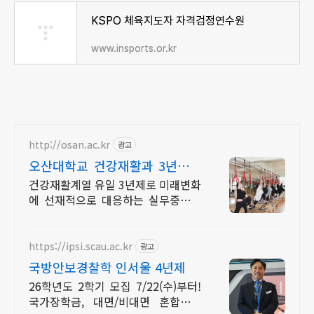
KSPO 체육지도자 자격검정연수원
www.insports.or.kr
http://osan.ac.kr
광고
오산대학교 건강재활과 3년계획
의 실무중심 커리큘럼
건강재활계열 유일 3년제로 미래변화
에 선재적으로 대응하는 실무중심교
육 질병이나 만성질환을 운동프로그
램을 통해 구상하고 지도할 수있는 지
도자 양성 학과
https://ipsi.scau.ac.kr
광고
국방안보경찰학 인서울 4년제
26학년도 2학기 모집 7/22(수)부터!
국가장학금, 대면/비대면 혼합교육