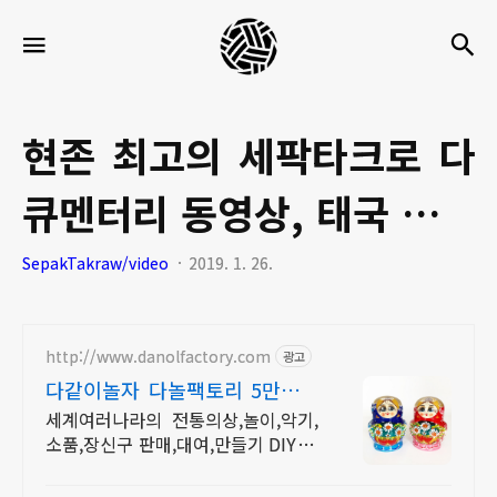
세
검
메뉴
팍
타
크
현존 최고의 세팍타크로 다
로
큐멘터리 동영상, 태국 세팍
라
이
타크로 정수를 담았다.
SepakTakraw/video
2019. 1. 26.
프
http://www.danolfactory.com
광고
다같이놀자 다놀팩토리 5만원이
상 구매시 무료배송
세계여러나라의 전통의상,놀이,악기,
소품,장신구 판매,대여,만들기 DIY 제
작상품