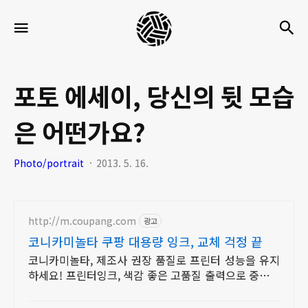
세
검
메뉴
팍
타
크
포토 에세이, 당신의 뒷 모습
로
은 어떤가요?
라
이
Photo/portrait
2013. 5. 16.
프
http://m.coupang.com
광고
코니카미놀타 쿠팡 대용량 잉크, 교체 걱정 끝
코니카미놀타, 제조사 권장 품질로 프린터 성능을 유지
하세요! 프린터잉크, 색감 좋은 고품질 출력으로 중요한
문서를 완성하세요.