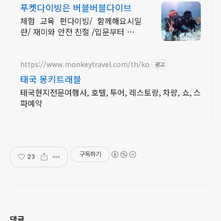
푸켓다이빙은 버블버블다이브
체험 교육 펀다이빙/ 함께해요시밀
란/ 재미와 안전 친절 /입문부터 강사
까지/ 공항픽업 연계숙소호텔패키지/
라차섬초대형럭셔리보트로 더편하게
https://www.monkeytravel.com/th/ko
광고
태국 몽키트래블
태국현지전문여행사, 호텔, 투어, 레스토랑, 차량, 쇼, 스
파예약
구독하기
23
댓글