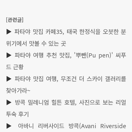
[관련글]
▶
파타야 맛집 카페35, 태국 한정식을 오븟한 분
위기에서 맛볼 수 있는 곳
▶
파타야 여행 추천 맛집, '뿌뺀(Pu pen)' 씨푸
드 근황
▶
파타야 맛집 여행, 무조건 더 스카이 갤러리를
찾아가라~
▶
방콕 밀레니엄 힐튼 호텔, 사진으로 보는 리얼
투숙 후기
▶
아바니 리버사이드 방콕(Avani Riverside