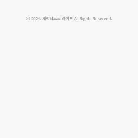
ABOUT
LINK
ADMIN
ⓒ 2024. 세팍타크로 라이프 All Rights Reserved.
admin
ME
대
세
한
글
팍
세
쓰
타
팍
기
크
타
로 
크
에
로
반
협
젤
회
리
SepakTakraw
스
Life
트 
/ 
태