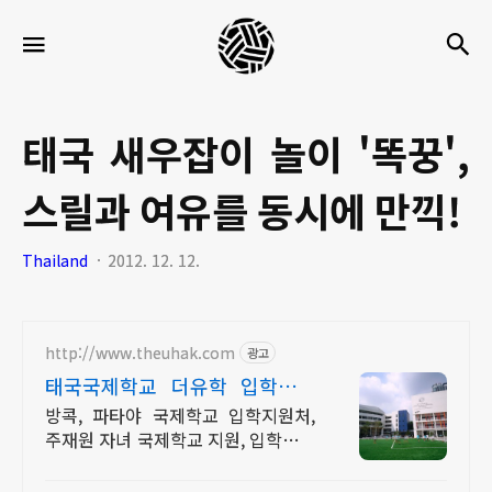
세
검
메뉴
팍
타
크
태국 새우잡이 놀이 '똑꿍',
로
스릴과 여유를 동시에 만끽!
라
이
Thailand
2012. 12. 12.
프
http://www.theuhak.com
광고
태국국제학교 더유학 입학시험
및 인터뷰 준비가능
방콕, 파타야 국제학교 입학지원처,
주재원 자녀 국제학교 지원, 입학시험
준비과정 유학준비 아카데미 운영