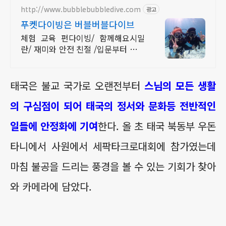
http://www.bubblebubbledive.com
광고
푸켓다이빙은 버블버블다이브
체험 교육 펀다이빙/ 함께해요시밀
란/ 재미와 안전 친절 /입문부터 강사
까지/ 공항픽업 연계숙소호텔패키지/
오직버블에서만 가능한라차섬초대형
럭셔리보트로 더편하게
태국은 불교 국가로 오랜전부터
스님의 모든 생활
의 구심점이 되어 태국의 정서와 문화등 전반적인
일들에 안정화에 기여
한다. 올 초 태국 북동부 우돈
타니에서 사원에서 세팍타크로대회에 참가였는데
마침 불공을 드리는 풍경을 볼 수 있는 기회가 찾아
와 카메라에 담았다.