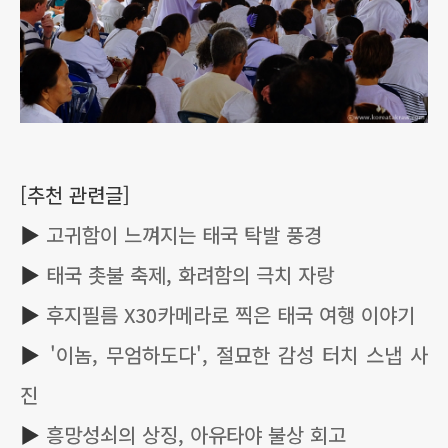
[추천 관련글]
▶
고귀함이 느껴지는 태국 탁발 풍경
▶
태국 촛불 축제, 화려함의 극치 자랑
▶
후지필름 X30카메라로 찍은 태국 여행 이야기
▶
'이놈, 무엄하도다', 절묘한 감성 터치 스냅 사
진
▶
흥망성쇠의 상징, 아유타야 불상 회고