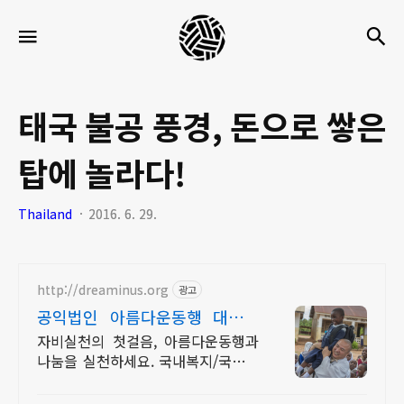
세
검
메뉴
팍
타
크
태국 불공 풍경, 돈으로 쌓은
로
탑에 놀라다!
라
이
Thailand
2016. 6. 29.
프
http://dreaminus.org
광고
공익법인 아름다운동행 대한불
교조계종 설립 모금기관
자비실천의 첫걸음, 아름다운동행과
나눔을 실천하세요. 국내복지/국제개
발/긴급구호