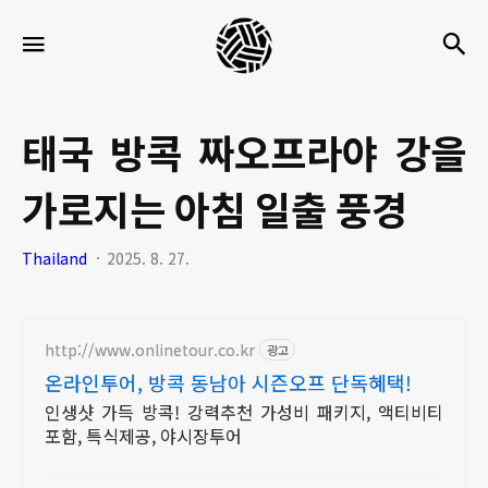
세
검
메뉴
팍
타
크
태국 방콕 짜오프라야 강을
로
가로지는 아침 일출 풍경
라
이
Thailand
2025. 8. 27.
프
http://www.onlinetour.co.kr
광고
온라인투어, 방콕 동남아 시즌오프 단독혜택!
인생샷 가득 방콕! 강력추천 가성비 패키지, 액티비티
포함, 특식제공, 야시장투어