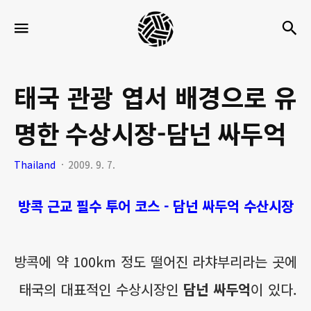
세
검
메뉴
팍
타
크
태국 관광 엽서 배경으로 유
로
명한 수상시장-담넌 싸두억
라
이
Thailand
2009. 9. 7.
프
방콕 근교 필수 투어 코스 - 담넌 싸두억 수산시장
방콕에 약 100km 정도 떨어진 라챠부리라는 곳에
태국의 대표적인 수상시장인
담넌 싸두억
이 있다.