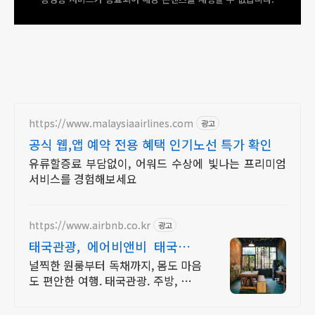
https://www.malaysiaairlines.com
광고
공식 웹,앱 예약 전용 혜택 인기노선 특가 확인
유류할증료 부담없이, 어워드 수상에 빛나는 프리미엄
서비스를 경험해보세요
https://www.airbnb.co.kr
광고
태국관광, 에어비앤비 태국여행
도 우리집처럼
널찍한 원룸부터 독채까지, 몸도 마음
도 편안한 여행. 태국관광. 주방, 수영
장, 자쿠지, 아기 침대. 필요한 모든 게
갖춰진 숙소를 예약하세요.