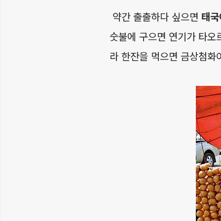
약간 출출하다 싶으면
태국
숫불에 구으면 연기가 타오르
라 한잔을 먹으면 금상첨화