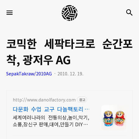
세
검
메뉴
팍
타
크
코믹한 세팍타크로 순간포
로
착, 광저우 AG
라
이
SepakTakraw/2010AG
2010. 12. 19.
프
http://www.danolfactory.com
광고
다문화 수업 교구 다놀팩토리 5
만원이상 구매시 무료배송
세계여러나라의 전통의상,놀이,악기,
소품,장신구 판매,대여,만들기 DIY 제
작상품