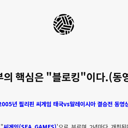
세
팍
타
크
로
의 핵심은 "블로킹"이다.(동영
라
이
프
2005년 필리핀 씨게임 태국vs말레이시아 결승전 동영
"
씨게임(SEA GAMES)
'으로 부르며 2년마다 개최된