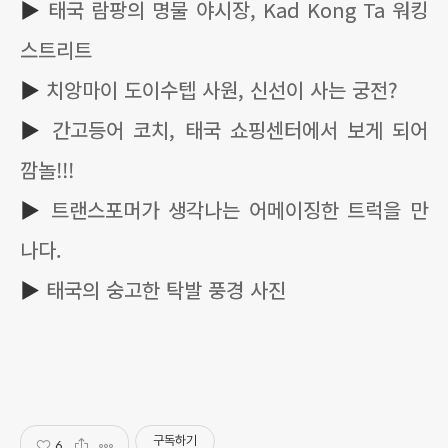
▶
태국 람팡의 명물 야시장, Kad Kong Ta 워킹
스트리트
▶
치앙마이 도이수텝 사원, 신선이 사는 궁전?
▶
간고등어 코치, 태국 쇼핑센터에서 보게 되어
깜놀!!!
▶
트랜스포머가 생각나는 어메이징한 트럭을 만
나다.
▶
태국의 숭고한 탁발 풍경 사진
구독하기
6