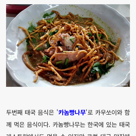
두번째 태국 음식은 '
카놈빵나무
'로 카우쏘이와 함
께 먹은 음식이다. 카놈빵나무는 한국에 있는 태국