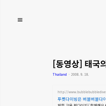
메뉴
[동영상] 태국
Thailand
2008. 9. 18.
http://www.bubblebubblediv
푸켓다이빙은 버블버블다
체험 교육 펀다이빙/ 함께해요시밀란/ 재미와 안전 친절 /입문부터 강사까지/ 공항픽업 연계숙소호텔패키지/ 라