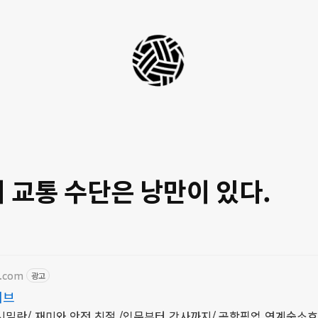
세
팍
타
크
로
의 교통 수단은 낭만이 있다.
라
이
프
e.com
광고
이브