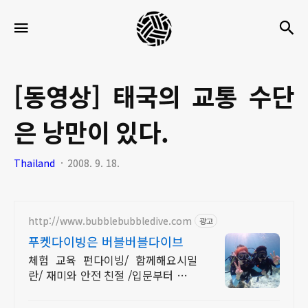
세
검
메뉴
팍
타
크
[동영상] 태국의 교통 수단
로
은 낭만이 있다.
라
이
Thailand
2008. 9. 18.
프
http://www.bubblebubbledive.com
광고
푸켓다이빙은 버블버블다이브
체험 교육 펀다이빙/ 함께해요시밀
란/ 재미와 안전 친절 /입문부터 강사
까지/ 공항픽업 연계숙소호텔패키지/
오직버블에서만 가능한라차섬초대형