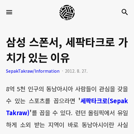
세
검
메뉴
팍
타
크
삼성 스폰서, 세팍타크로 가
로
치가 있는 이유
라
이
SepakTakraw/Information
2012. 8. 27.
프
8억 5천 인구의 동남아시아 사람들이 관심을 갖을
수 있는 스포츠를 꼽으라면
'
세팍타크로(Sepak
Takraw)
'
를 꼽을 수 있다. 런던 올림픽에서 유일
하게 소외 받는 지역이 바로 동남아시이란 사실