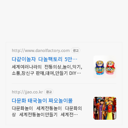
http://www.danolfactory.com
광고
다같이놀자 다놀팩토리 5만원이
상 구매시 무료배송
세계여러나라의 전통의상,놀이,악기,
소품,장신구 판매,대여,만들기 DIY 제
작상품
http://jjao.co.kr
광고
다문화 태국놀이 짜오놀이몰
다문화놀이 세계전통놀이 다문화의
상 세계전통놀이만들기 세계전통의
상 다문화교구