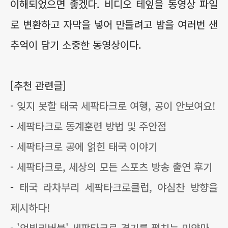
이해되었으면 좋겠다. 비디오 테잎을 동영상 파일
로 변환하고 자막을 넣어 만들려고 밤을 여러번 샌
추억이 담기 소중한 동영상이다.
[추천 관련글]
-
잊지 못할 태국 세팍타크로 여행, 공이 안보여요!
-
세팍타크로 동계훈련 방법 및 주안점
-
세팍타크로 공에 얽힌 태국 이야기
-
세팍타크로, 세상의 모든 스포츠 방송 출연 후기
-
태국 라차부리 세팍타크로클럽, 야심찬 방향을
제시하다!
-
'언빌리버블' 세팍타크로 경기를 펼치는 미얀마