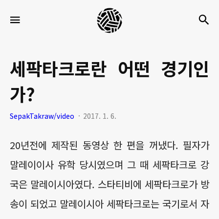
세
검
메뉴
팍
타
크
세팍타크로란 어떤 경기인
로
가?
라
이
SepakTakraw/video
2017. 1. 6.
프
20년전에 제작된 동영상 한 편을 꺼냈다. 필자가
말레이이사 유학 당시였으며 그 때 세팍타크로 강
국은 말레이시아였다. 스타티비에 세팍타크로가 방
송이 되었고 말레이시아 세팍타크로는 국기로서 자